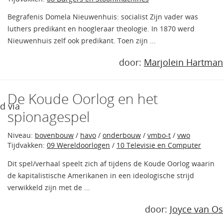
Begrafenis Domela Nieuwenhuis: socialist Zijn vader was
luthers predikant en hoogleraar theologie. In 1870 werd
Nieuwenhuis zelf ook predikant. Toen zijn ...
door:
Marjolein Hartman
De Koude Oorlog en het
d via
spionagespel
Niveau:
bovenbouw
/
havo
/
onderbouw
/
vmbo-t
/
vwo
Tijdvakken:
09 Wereldoorlogen
/
10 Televisie en Computer
Dit spel/verhaal speelt zich af tijdens de Koude Oorlog waarin
de kapitalistische Amerikanen in een ideologische strijd
verwikkeld zijn met de ...
door:
Joyce van Os