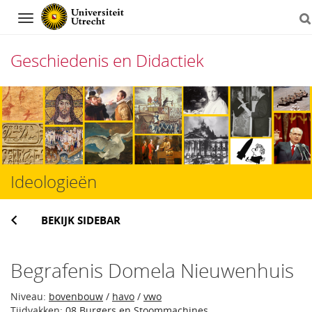
Navigation
Geschiedenis en Didactiek
Direct
naar
het
inhoud
Ideologieën
BEKIJK SIDEBAR
Begrafenis Domela Nieuwenhuis
Niveau:
bovenbouw
/
havo
/
vwo
Tijdvakken:
08 Burgers en Stoommachines