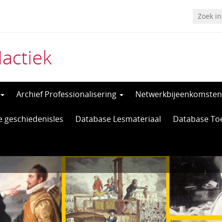
actiek
Archief Professionalisering
Netwerkbijeenkomsten
e geschiedenisles
Database Lesmateriaal
Database To