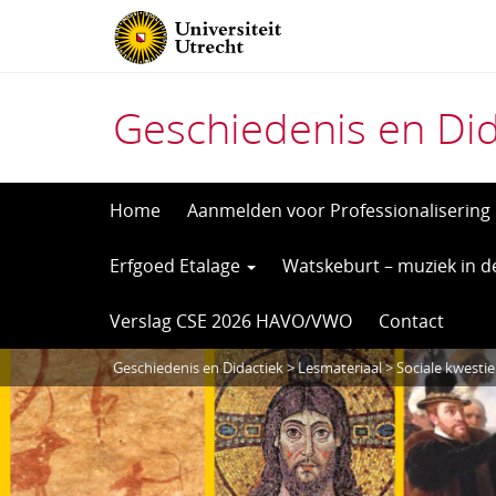
Geschiedenis en Did
Direct
Home
Aanmelden voor Professionalisering
naar
Erfgoed Etalage
Watskeburt – muziek in d
het
inhoud
Verslag CSE 2026 HAVO/VWO
Contact
Geschiedenis en Didactiek
>
Lesmateriaal
> Sociale kwestie