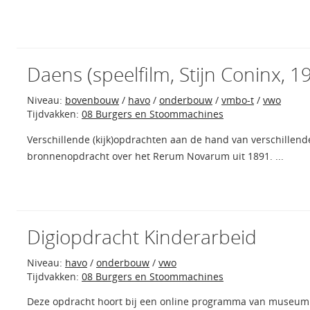
Daens (speelfilm, Stijn Coninx, 
Niveau:
bovenbouw
/
havo
/
onderbouw
/
vmbo-t
/
vwo
Tijdvakken:
08 Burgers en Stoommachines
Verschillende (kijk)opdrachten aan de hand van verschillen
bronnenopdracht over het Rerum Novarum uit 1891. ...
Digiopdracht Kinderarbeid
Niveau:
havo
/
onderbouw
/
vwo
Tijdvakken:
08 Burgers en Stoommachines
Deze opdracht hoort bij een online programma van museum 