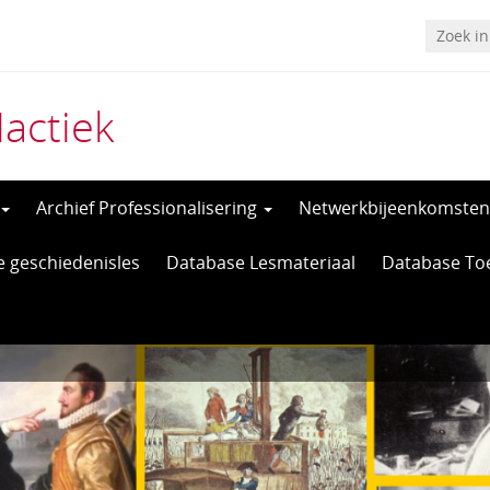
actiek
Archief Professionalisering
Netwerkbijeenkomsten
e geschiedenisles
Database Lesmateriaal
Database To