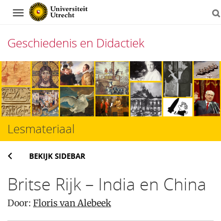
Navigation
Geschiedenis en Didactiek
Direct
naar
het
inhoud
Lesmateriaal
BEKIJK SIDEBAR
Britse Rijk – India en China
Door:
Floris van Alebeek