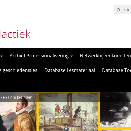
actiek
Archief Professionalisering
Netwerkbijeenkomsten
e geschiedenisles
Database Lesmateriaal
Database To
- en Prinsgezinden