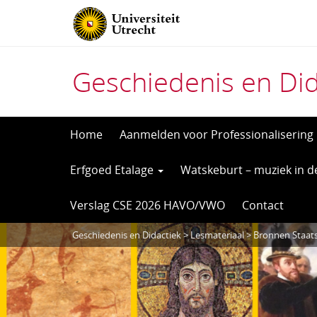
Geschiedenis en Did
Direct
Home
Aanmelden voor Professionalisering
naar
Erfgoed Etalage
Watskeburt – muziek in d
het
inhoud
Verslag CSE 2026 HAVO/VWO
Contact
Geschiedenis en Didactiek
>
Lesmateriaal
> Bronnen Staats