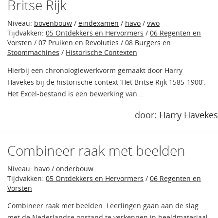
Britse Rijk
Niveau:
bovenbouw
/
eindexamen
/
havo
/
vwo
Tijdvakken:
05 Ontdekkers en Hervormers
/
06 Regenten en
Vorsten
/
07 Pruiken en Revoluties
/
08 Burgers en
Stoommachines
/
Historische Contexten
Hierbij een chronologiewerkvorm gemaakt door Harry
Havekes bij de historische context ‘Het Britse Rijk 1585-1900’.
Het Excel-bestand is een bewerking van ...
door:
Harry Havekes
Combineer raak met beelden
Niveau:
havo
/
onderbouw
Tijdvakken:
05 Ontdekkers en Hervormers
/
06 Regenten en
Vorsten
Combineer raak met beelden. Leerlingen gaan aan de slag
met de Nederlandse opstand te verkennen in beeldmateriaal.