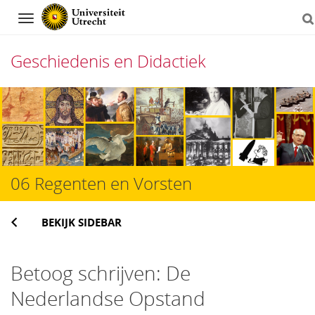
Navigation
Geschiedenis en Didactiek
Direct
naar
het
inhoud
06 Regenten en Vorsten
BEKIJK SIDEBAR
Betoog schrijven: De
Nederlandse Opstand