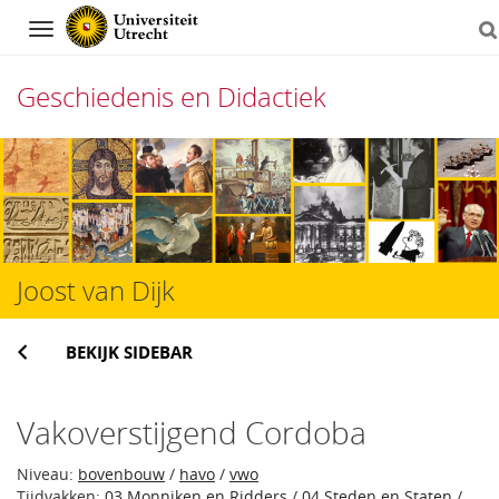
Navigation
Geschiedenis en Didactiek
Direct
naar
het
inhoud
Joost van Dijk
BEKIJK SIDEBAR
Vakoverstijgend Cordoba
Niveau:
bovenbouw
/
havo
/
vwo
Tijdvakken:
03 Monniken en Ridders
/
04 Steden en Staten
/