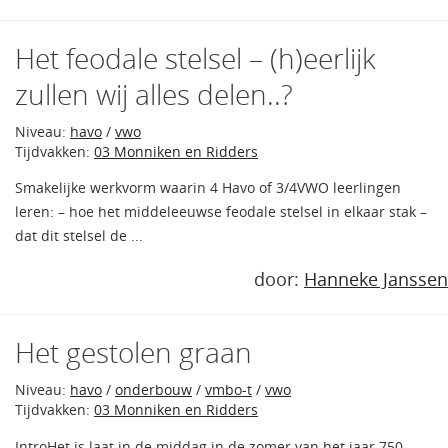
Het feodale stelsel – (h)eerlijk
zullen wij alles delen..?
Niveau:
havo
/
vwo
Tijdvakken:
03 Monniken en Ridders
Smakelijke werkvorm waarin 4 Havo of 3/4VWO leerlingen
leren: – hoe het middeleeuwse feodale stelsel in elkaar stak –
dat dit stelsel de ...
door:
Hanneke Janssen
Het gestolen graan
Niveau:
havo
/
onderbouw
/
vmbo-t
/
vwo
Tijdvakken:
03 Monniken en Ridders
IntroHet is laat in de middag in de zomer van het jaar 750,