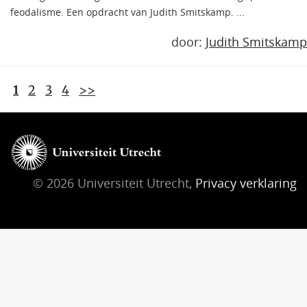
feodalisme. Een opdracht van Judith Smitskamp. ...
door:
Judith Smitskamp
1
2
3
4
>>
© 2026 Universiteit Utrecht,
Privacy verklaring