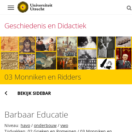
Navigation
Geschiedenis en Didactiek
Direct
naar
het
inhoud
03 Monniken en Ridders
BEKIJK SIDEBAR
Barbaar Educatie
Niveau:
havo
/
onderbouw
/
vwo
Tijdvakken:
02 Grieken en Romeinen
/
03 Monniken en