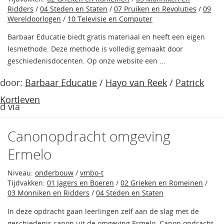
Ridders
/
04 Steden en Staten
/
07 Pruiken en Revoluties
/
09
Wereldoorlogen
/
10 Televisie en Computer
Barbaar Educatie biedt gratis materiaal en heeft een eigen
lesmethode. Deze methode is volledig gemaakt door
geschiedenisdocenten. Op onze website een ...
door:
Barbaar Educatie
/
Hayo van Reek
/
Patrick
Kortleven
d via
Canonopdracht omgeving
Ermelo
Niveau:
onderbouw
/
vmbo-t
Tijdvakken:
01 Jagers en Boeren
/
02 Grieken en Romeinen
/
03 Monniken en Ridders
/
04 Steden en Staten
In deze opdracht gaan leerlingen zelf aan de slag met de
geschiedenis canon uit de omgeving Ermelo. Canon opdracht