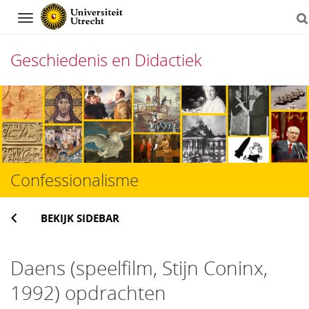
Navigation
Geschiedenis en Didactiek
Direct
naar
het
inhoud
Confessionalisme
BEKIJK SIDEBAR
Daens (speelfilm, Stijn Coninx,
1992) opdrachten