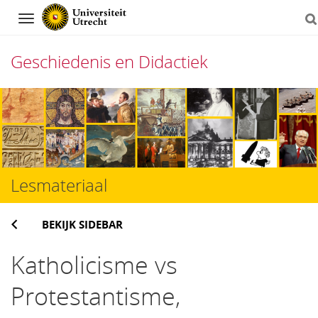
Navigation
Geschiedenis en Didactiek
Direct
naar
het
inhoud
Lesmateriaal
BEKIJK SIDEBAR
Katholicisme vs
Protestantisme,