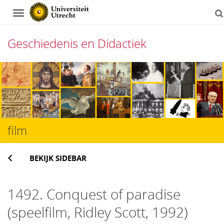
Navigation
Geschiedenis en Didactiek
Direct
naar
het
inhoud
film
BEKIJK SIDEBAR
1492. Conquest of paradise
(speelfilm, Ridley Scott, 1992)