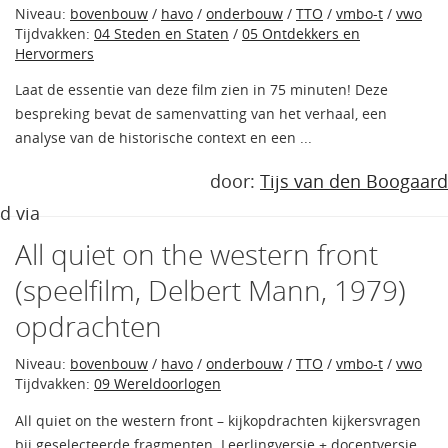
Niveau:
bovenbouw
/
havo
/
onderbouw
/
TTO
/
vmbo-t
/
vwo
Tijdvakken:
04 Steden en Staten
/
05 Ontdekkers en
Hervormers
Laat de essentie van deze film zien in 75 minuten! Deze
bespreking bevat de samenvatting van het verhaal, een
analyse van de historische context en een ...
door:
Tijs van den Boogaard
d via
All quiet on the western front
(speelfilm, Delbert Mann, 1979)
opdrachten
Niveau:
bovenbouw
/
havo
/
onderbouw
/
TTO
/
vmbo-t
/
vwo
Tijdvakken:
09 Wereldoorlogen
All quiet on the western front – kijkopdrachten kijkersvragen
bij geselecteerde fragmenten. Leerlingversie + docentversie