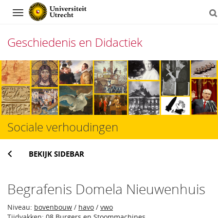
Navigation
Geschiedenis en Didactiek
Direct
naar
het
inhoud
Sociale verhoudingen
BEKIJK SIDEBAR
Begrafenis Domela Nieuwenhuis
Niveau:
bovenbouw
/
havo
/
vwo
Tijdvakken:
08 Burgers en Stoommachines