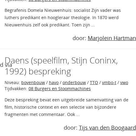
Begrafenis Domela Nieuwenhuis: socialist Zijn vader was
luthers predikant en hoogleraar theologie. In 1870 werd
Nieuwenhuis zelf ook predikant. Toen zijn ...
door:
Marjolein Hartman
Daens (speelfilm, Stijn Coninx,
d via
1992) bespreking
Niveau:
bovenbouw
/
havo
/
onderbouw
/
TTO
/
vmbo-t
/
vwo
Tijdvakken:
08 Burgers en Stoommachines
Deze bespreking bevat een uitgebreide samenvatting van de
film, historische context en een selectie van bijzondere
fragmenten met commentaar. Ook ...
door:
Tijs van den Boogaard